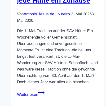
jede Hütte ein Zuhause
Von
Antonio Jesus de Loureiro
2. Mai 2026
3.
Mai 2026
Die 1.-Mai-Tradition auf der SAV Hütte: Ein
Wochenende voller Gemeinschaft,
Überraschungen und unvergesslicher
Momente Es ist eine Tradition, die bei uns
längst fest verankert ist: die 1.-Mai-
Wanderung zur SAV Hütte in Schopfloch. Und
was wäre diese Tradition ohne die gewohnte
Übernachtung vom 30. April auf den 1. Mai?
Doch dieses Jahr war alles ein bisschen…
Gemeinsam
Weiterlesen
erlebt,
ist