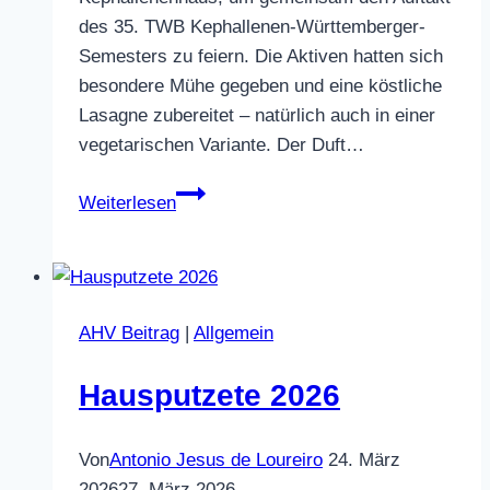
des 35. TWB Kephallenen-Württemberger-
Semesters zu feiern. Die Aktiven hatten sich
besondere Mühe gegeben und eine köstliche
Lasagne zubereitet – natürlich auch in einer
vegetarischen Variante. Der Duft…
„Tradition,
Weiterlesen
Gemeinschaft
und
gute
Laune“
AHV Beitrag
|
Allgemein
–
Ein
Hausputzete 2026
Rückblick
auf
die
Von
Antonio Jesus de Loureiro
24. März
Antrittskneipe
2026
27. März 2026