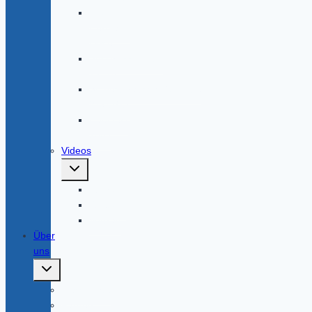
Prof.
Hermann
Linse
Abschlusskneipe
13_14
Semesterabschlußkneipe
WS13/14
Hausfest
2003
Videos
Untermenü
umschalten
Führung
Rhetorik
Vortrag
Über
uns
Untermenü
umschalten
Geschichte
Farben