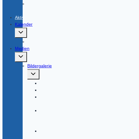
AHV-
Beiträge
Aktivitas
Kalender
Untermenü
umschalten
Kephallenenhaus
Medien
Untermenü
umschalten
Bildergalerie
Untermenü
umschalten
Stiftungsfest
Kneipen
Stiftungsfest
2015
Antrittskeipe
SS
2015
Erstsemesterbegrüßung
WS14/15