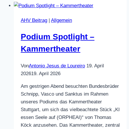
jede
Hütte
AHV Beitrag
|
Allgemein
ein
Zuhause
Podium Spotlight –
Kammertheater
Von
Antonio Jesus de Loureiro
19. April
2026
19. April 2026
Am gestrigen Abend besuchten Bundesbrüder
Schnipp, Vasco und Sanktus im Rahmen
unseres Podiums das Kammertheater
Stuttgart, um sich das vielbeachtete Stück „KI
essen Seele auf (ORPHEAI)“ von Thomas
Köck anzusehen. Das Kammertheater, zentral