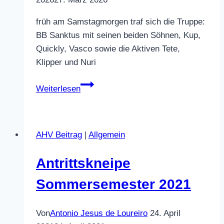
des
früh am Samstagmorgen traf sich die Truppe:
35.
BB Sanktus mit seinen beiden Söhnen, Kup,
TWB
Quickly, Vasco sowie die Aktiven Tete,
Kephallenen-
Klipper und Nuri
Württemberger-
Semesters
Hausputzete
Weiterlesen
2026
AHV Beitrag
|
Allgemein
Antrittskneipe
Sommersemester 2021
Von
Antonio Jesus de Loureiro
24. April