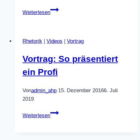
Vortrag:
Weiterlesen
Humboldt
2.0
Rhetorik
|
Videos
|
Vortrag
Vortrag: So präsentiert
ein Profi
Von
admin_ahp
15. Dezember 2016
6. Juli
2019
Vortrag:
Weiterlesen
So
präsentiert
ein