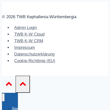
Profi
© 2026 TWB Kephallenia-Württembergia
Admin Login
TWB K-W Cloud
TWB K-W CRM
Impressum
Datenschutzerklärung
Cookie-Richtlinie (EU)
Startseite