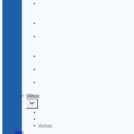
Antrittskeipe
SS
2015
Erstsemesterbegrüßung
WS14/15
Prof.
Hermann
Linse
Abschlusskneipe
13_14
Semesterabschlußkneipe
WS13/14
Hausfest
2003
Videos
Untermenü
umschalten
Führung
Rhetorik
Vortrag
Über