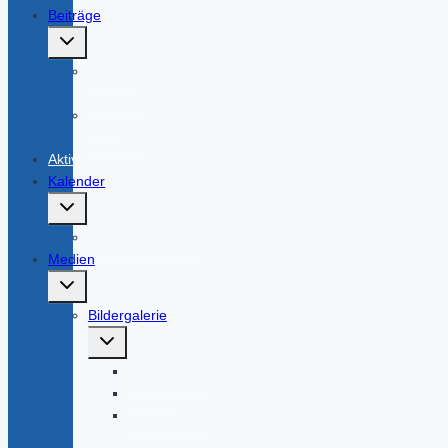
Beiträge
Untermenü
umschalten
Aktiven-
Beiträge
AHV-
Beiträge
Aktivitas
Kalender
Untermenü
umschalten
Kephallenenhaus
Medien
Untermenü
umschalten
Bildergalerie
Untermenü
umschalten
Stiftungsfest
Kneipen
Stiftungsfest
2015