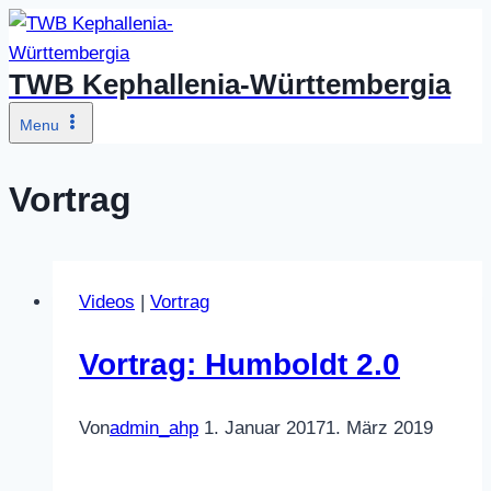
Zum
Inhalt
TWB Kephallenia-Württembergia
springen
Menu
Vortrag
Videos
|
Vortrag
Vortrag: Humboldt 2.0
Von
admin_ahp
1. Januar 2017
1. März 2019